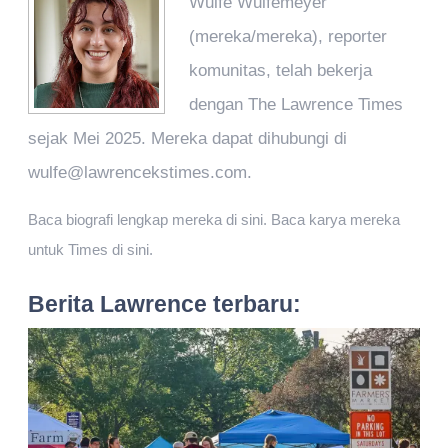
Wulfe Wulfemeyer
(mereka/mereka), reporter
komunitas, telah bekerja
dengan The Lawrence Times
sejak Mei 2025. Mereka dapat dihubungi di
wulfe@lawrencekstimes.com.
Baca biografi lengkap mereka di sini. Baca karya mereka
untuk Times di sini.
Berita Lawrence terbaru: