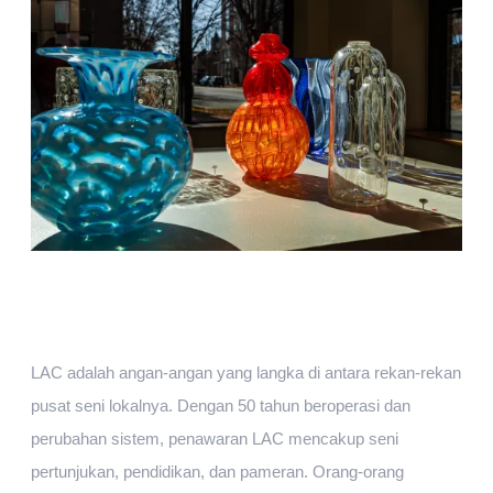
Molly Adams / Lawrence Times
“Molten Lines” dari Nic
Dikin adalah salah satu dari sekian banyak pameran
yang saat ini dipamerkan di LAC.
LAC adalah angan-angan yang langka di antara rekan-rekan
pusat seni lokalnya. Dengan 50 tahun beroperasi dan
perubahan sistem, penawaran LAC mencakup seni
pertunjukan, pendidikan, dan pameran. Orang-orang