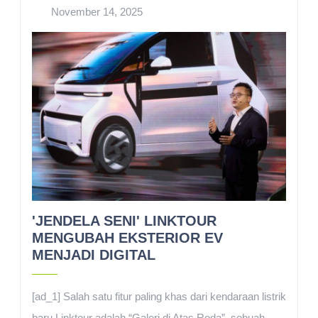
November 14, 2025
'JENDELA SENI' LINKTOUR
MENGUBAH EKSTERIOR EV
MENJADI DIGITAL
[ad_1] Salah satu fitur paling khas dari kendaraan listrik
baru Linktour adalah “Galeri di Atas Roda”, sebuah