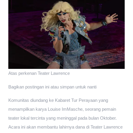
Atas perkenan Teater Lawrence
Bagikan postingan ini atau simpan untuk nanti
Komunitas diundang ke Kabaret Tur Perayaan yang
menampilkan karya Louise ImMasche, seorang pemain
teater lokal tercinta yang meninggal pada bulan Oktober.
Acara ini akan membantu lahirnya dana di Teater Lawrence