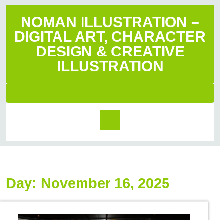
NOMAN ILLUSTRATION –
DIGITAL ART, CHARACTER
DESIGN & CREATIVE
ILLUSTRATION
Day:
November 16, 2025