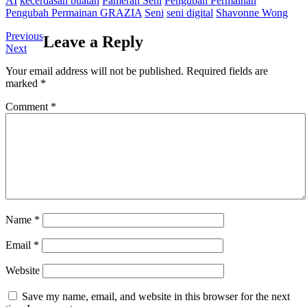
AI
kecerdasan buatan
Pameran Seni
Pengubah Permainan
Pengubah Permainan GRAZIA
Seni
seni digital
Shavonne Wong
Post
Previous
Previous
Leave a Reply
Next
post:
Next
navigation
post:
Your email address will not be published.
Required fields are
marked
*
Comment
*
Name
*
Email
*
Website
Save my name, email, and website in this browser for the next