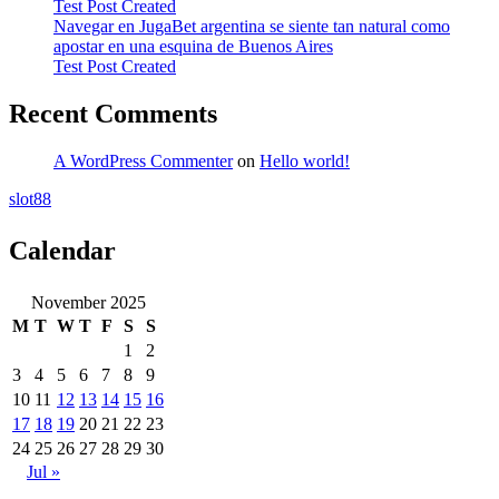
Test Post Created
Navegar en JugaBet argentina se siente tan natural como
apostar en una esquina de Buenos Aires
Test Post Created
Recent Comments
A WordPress Commenter
on
Hello world!
slot88
Calendar
November 2025
M
T
W
T
F
S
S
1
2
3
4
5
6
7
8
9
10
11
12
13
14
15
16
17
18
19
20
21
22
23
24
25
26
27
28
29
30
Jul »