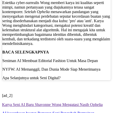
Estetika cyber-surrealis Wong memberi karya ini kualitas seperti
mimpi, namun pertanyaan yang diajukannya terasa sangat
kontemporer.
Setelah Ophelia
menawarkan pandangan yang
menyegarkan mengenai perdebatan seputar kecerdasan buatan yang
sering disederhanakan menjadi dua kubu: 'pro' atau 'anti'. Karya
Wong menghindari kategorisasi, mengakui potensi kreatif dan
kelemahan struktural alat algoritmik. Hal ini mengajak kita untuk
mempertimbangkan bagaimana identitas dibentuk, dibentuk
kembali, dan terkadang terdistorsi oleh suara-suara yang mengklaim
mendefinisikannya.
BACA SELENGKAPNYA
Seniman AI Membuat Editorial Fashion Untuk Masa Depan
NYFW: AI Memanggil, Dan Dunia Mode Siap Menerimanya
Apa Selanjutnya untuk Seni Digital?
[ad_2]
Karya Seni AI Baru Shavonne Wong Mengatasi Nasib Ophelia