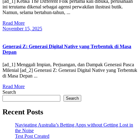
[ad_1] Ketika The Different Folk pertama kali dibuka, perusahaan
ini terutama dikenal sebagai agensi perwakilan ilustrasi butik.
Namun, selama bertahun-tahun, ...
Read
Read More
More
November
November 15, 2025
15,
2025
Generasi Z: Generasi Digital Native yang Terbentuk di Masa
Depan
[ad_1] Menggali Impian, Perjuangan, dan Dampak Generasi Pasca
Milenial [ad_2] Generasi Z: Generasi Digital Native yang Terbentuk
di Masa Depan ...
Read
Read More
More
Search
Search
Recent Posts
Navigating Australia’s Betting Apps without Getting Lost in
the Noise
Test Post Created