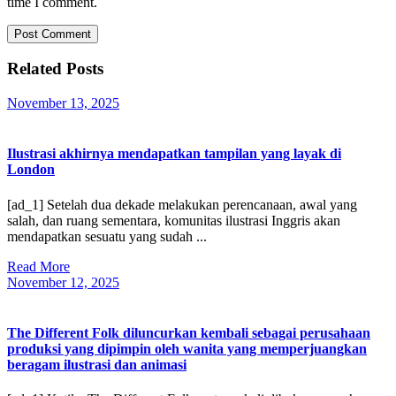
time I comment.
Related Posts
November
November 13, 2025
13,
2025
Ilustrasi akhirnya mendapatkan tampilan yang layak di
London
[ad_1] Setelah dua dekade melakukan perencanaan, awal yang
salah, dan ruang sementara, komunitas ilustrasi Inggris akan
mendapatkan sesuatu yang sudah ...
Read
Read More
More
November
November 12, 2025
12,
2025
The Different Folk diluncurkan kembali sebagai perusahaan
produksi yang dipimpin oleh wanita yang memperjuangkan
beragam ilustrasi dan animasi