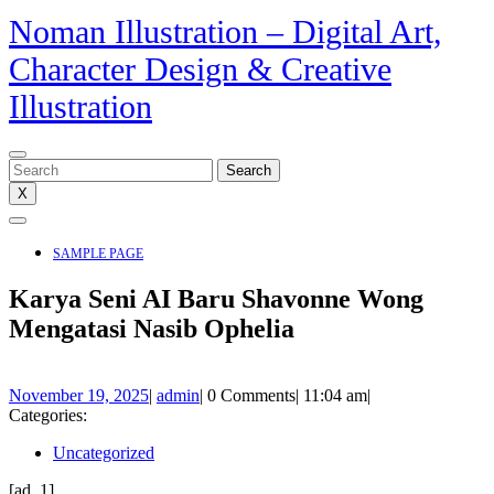
Skip
Noman Illustration – Digital Art,
to
Character Design & Creative
content
Illustration
Search
for:
X
Open
Menu
SAMPLE PAGE
CLOSE
Karya Seni AI Baru Shavonne Wong
MENU
Mengatasi Nasib Ophelia
November
admin
November 19, 2025
|
admin
|
0 Comments
|
11:04 am
|
19,
Categories:
2025
Uncategorized
[ad_1]