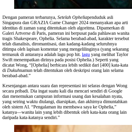
Dengan pameran terbarunya,
Setelah Ophelia
penduduk asli
Singapura dan GRAZIA Game Changer 2024 menanyakan apa arti
identitas di zaman yang ditentukan oleh algoritma. Dipamerkan di
Galeri Artverse di Paris, pameran ini berpusat pada pahlawan wanita
tragis Shakespeare, Ophelia. Selama berabad-abad, karakter tersebut
telah dianalisis, diromantisasi, dan kadang-kadang seluruhnya
ditimpa oleh lapisan komentar yang mengelilinginya (yang sekarang
termasuk di antaranya adalah lagu pop hit.
lagu
yang melihat Taylor
Swift menempatkan dirinya pada posisi Ophelia.) Seperti yang
dicatat Wong, “[Ophelia] berbicara lebih sedikit dari [400] kata-kata
di
Dukuh
namun telah ditentukan oleh deskripsi orang lain selama
berabad-abad.”
Kesenjangan antara suara dan representasi ini selaras dengan Wong
secara pribadi. Dia ingat suatu kali dia mencari sendiri di Google
dan menemukan campuran informasi usang dan kesalahan nyata,
yang seiring waktu diulangi, diarsipkan, dan akhirnya dimuntahkan
oleh sistem AI. “Pengalaman itu membawa saya ke Ophelia,”
katanya—wanita lain yang lebih dibentuk oleh kata-kata orang lain
daripada kata-katanya sendiri.”