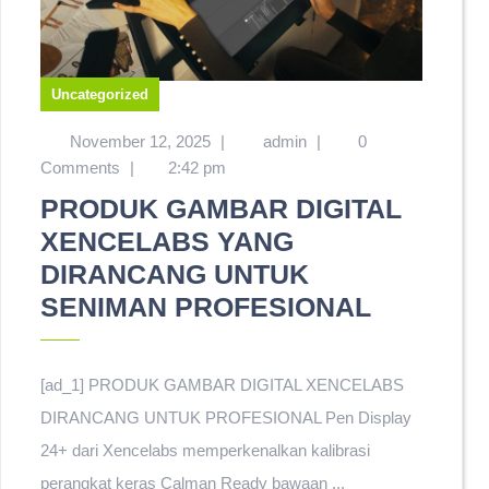
Uncategorized
November 12, 2025
|
admin
|
0
Comments
|
2:42 pm
PRODUK GAMBAR DIGITAL
XENCELABS YANG
DIRANCANG UNTUK
SENIMAN PROFESIONAL
[ad_1] PRODUK GAMBAR DIGITAL XENCELABS
DIRANCANG UNTUK PROFESIONAL Pen Display
24+ dari Xencelabs memperkenalkan kalibrasi
perangkat keras Calman Ready bawaan ...