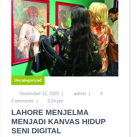
Uncategorized
November 12, 2025
|
admin
|
0
Comments
|
3:24 pm
LAHORE MENJELMA
MENJADI KANVAS HIDUP
SENI DIGITAL