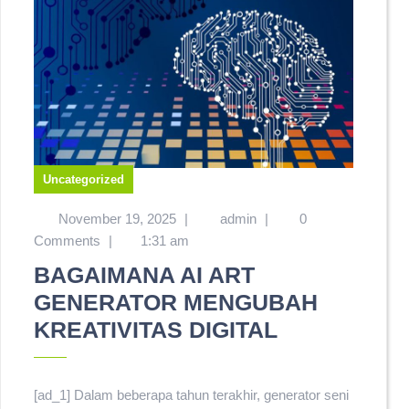
Uncategorized
November 19, 2025
|
admin
|
0
Comments
|
1:31 am
BAGAIMANA AI ART
GENERATOR MENGUBAH
KREATIVITAS DIGITAL
[ad_1] Dalam beberapa tahun terakhir, generator seni